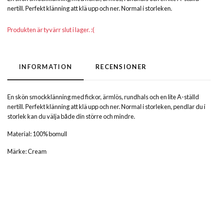
nertill. Perfekt klänning att klä upp och ner. Normal i storleken.
Produkten är tyvärr slut i lager. :(
INFORMATION
RECENSIONER
En skön smockklänning med fickor, ärmlös, rundhals och en lite A-ställd
nertill. Perfekt klänning att klä upp och ner. Normal i storleken, pendlar du i
storlek kan du välja både din större och mindre.
Material: 100% bomull
Märke: Cream