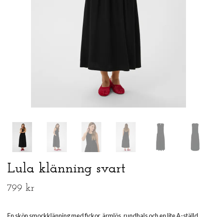
Lula klänning svart
799 kr
En skön smockklänning med fickor, ärmlös, rundhals och en lite A-ställd