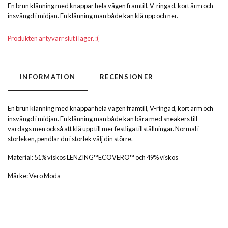
En brun klänning med knappar hela vägen framtill, V-ringad, kort ärm och
insvängd i midjan. En klänning man både kan klä upp och ner.
Produkten är tyvärr slut i lager. :(
INFORMATION
RECENSIONER
En brun klänning med knappar hela vägen framtill, V-ringad, kort ärm och
insvängd i midjan. En klänning man både kan bära med sneakers till
vardags men också att klä upp till mer festliga tillställningar. Normal i
storleken, pendlar du i storlek välj din större.
Material: 51% viskos LENZING™ECOVERO™ och 49% viskos
Märke: Vero Moda