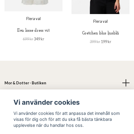
Flera val
Flera val
Eva loose dress vit
Gretchen blus ljusblå
699 kr
349 kr
399 kr
199 kr
Mor & Dotter - Butiken
Läs mer
Vi använder cookies
Vi använder cookies för att anpassa det innehåll som
Sociala medier
visas för dig och för att du ska få bästa tänkbara
upplevelse när du handlar hos oss.