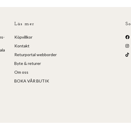
Läs mer
So
ns-
Köpvillkor
Kontakt
ala
Returportal webborder
Byte & returer
Om oss
BOKA VÅR BUTIK