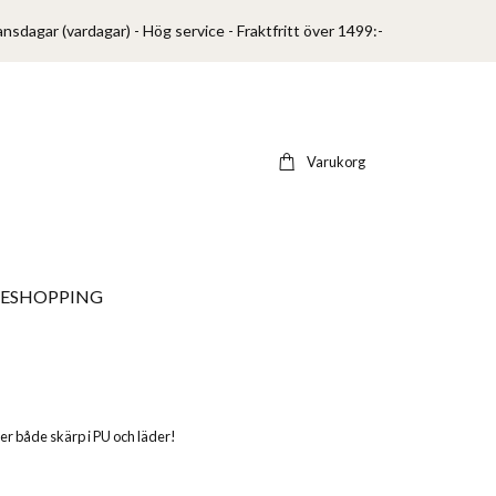
ansdagar (vardagar) - Hög service - Fraktfritt över 1499:-
Varukorg
VESHOPPING
uder både skärp i PU och läder!