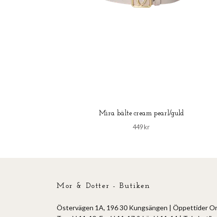
Mira bälte cream pearl/guld
449 kr
Mor & Dotter - Butiken
Östervägen 1A, 196 30 Kungsängen | Öppettider O