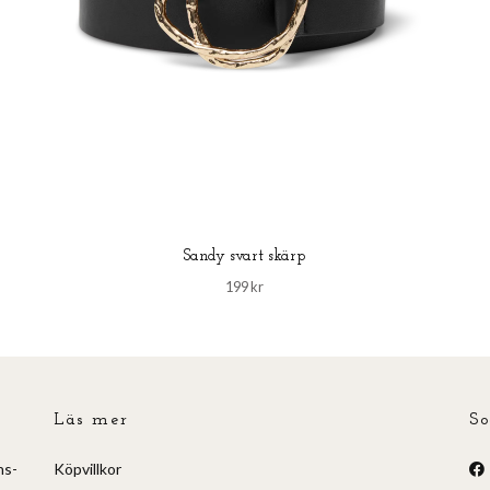
Sandy svart skärp
199 kr
Läs mer
So
ns-
Köpvillkor