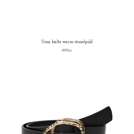
Uma bälte warm stone/guld
499 kr