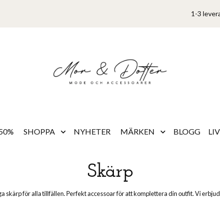
1-3 lever
50%
SHOPPA
NYHETER
MÄRKEN
BLOGG
LI
Skärp
 skärp för alla tillfällen. Perfekt accessoar för att komplettera din outfit. Vi erbj