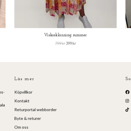
Viskosklänning summer
799 kr
399 kr
Läs mer
So
ns-
Köpvillkor
Kontakt
ala
Returportal webborder
Byte & returer
Om oss