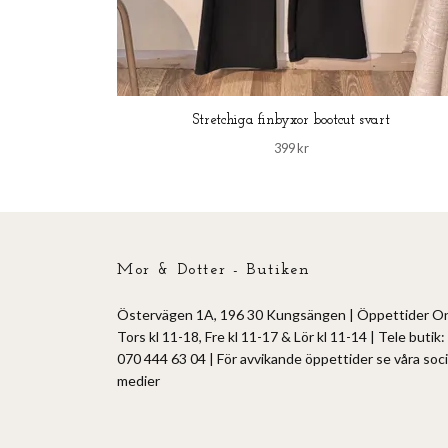
Stretchiga finbyxor bootcut svart
399 kr
Mor & Dotter - Butiken
Östervägen 1A, 196 30 Kungsängen | Öppettider O
Tors kl 11-18, Fre kl 11-17 & Lör kl 11-14 | Tele butik:
070 444 63 04 | För avvikande öppettider se våra soci
medier