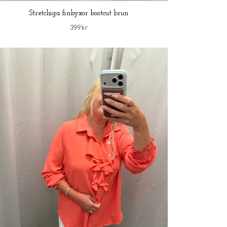
Stretchiga finbyxor bootcut brun
399 kr