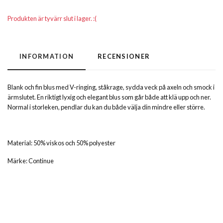
Produkten är tyvärr slut i lager. :(
INFORMATION
RECENSIONER
Blank och fin blus med V-ringing, ståkrage, sydda veck på axeln och smock i
ärmslutet. En riktigt lyxig och elegant blus som går både att klä upp och ner.
Normal i storleken, pendlar du kan du både välja din mindre eller större.
Material: 50% viskos och 50% polyester
Märke: Continue