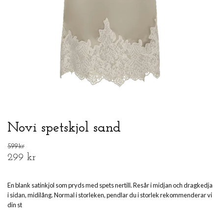
Novi spetskjol sand
599 kr
299 kr
En blank satinkjol som pryds med spets nertill. Resår i midjan och dragkedja
i sidan, midilång. Normal i storleken, pendlar du i storlek rekommenderar vi
din st