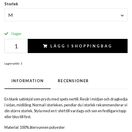
Storlek
M
I lager
LÄGG I SHOPPINGBAG
Lagersaldo:
1
INFORMATION
RECENSIONER
En blank satinkjol som pryds med spets nertill. Resår i midjan och dragkedja
i sidan, midilång. Normal i storleken, pendlar du i storlek rekommenderar vi
din större storlek. Styla med en t-shirt till vardags och sen en festligare topp
eller blus till fest.
Material: 100% återvunnen polyester