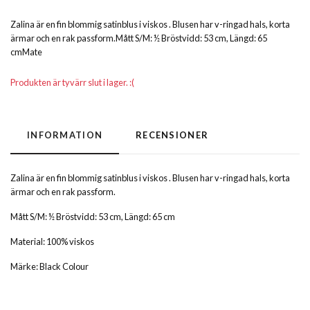
Zalina är en fin blommig satinblus i viskos . Blusen har v-ringad hals, korta
ärmar och en rak passform.Mått S/M: ½ Bröstvidd: 53 cm, Längd: 65
cmMate
Produkten är tyvärr slut i lager. :(
INFORMATION
RECENSIONER
Zalina är en fin blommig satinblus i viskos . Blusen har v-ringad hals, korta
ärmar och en rak passform.
Mått S/M: ½ Bröstvidd: 53 cm, Längd: 65 cm
Material: 100% viskos
Märke: Black Colour