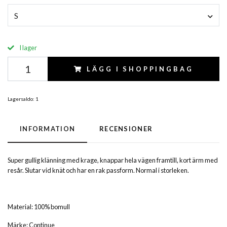
S
I lager
LÄGG I SHOPPINGBAG
Lagersaldo:
1
INFORMATION
RECENSIONER
Super gullig klänning med krage, knappar hela vägen framtill, kort ärm med
resår. Slutar vid knät och har en rak passform. Normal i storleken.
Material: 100% bomull
Märke: Continue