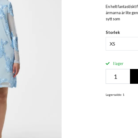
En helt fantastisk
ärmarna är lite ge
sytt som
Storlek
XS
I lager
Lagersaldo:
1