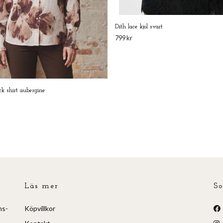
Dith lace kjol svart
799 kr
k shirt aubergine
Läs mer
So
ns-
Köpvillkor