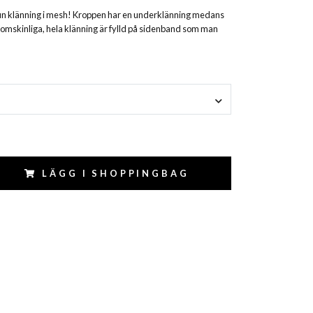
t fin klänning i mesh! Kroppen har en underklänning medans
nomskinliga, hela klänning är fylld på sidenband som man
LÄGG I SHOPPINGBAG