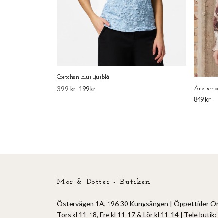
Gretchen blus ljusblå
399 kr
199 kr
Ane smoc
849 kr
Mor & Dotter - Butiken
Östervägen 1A, 196 30 Kungsängen | Öppettider O
Tors kl 11-18, Fre kl 11-17 & Lör kl 11-14 | Tele butik: