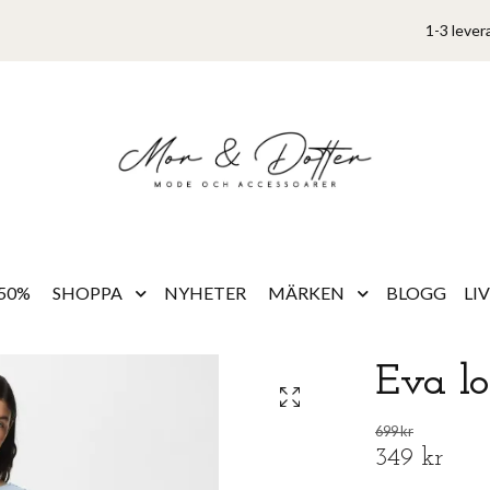
1-3 lever
50%
SHOPPA
NYHETER
MÄRKEN
BLOGG
LI
Eva lo
699 kr
349 kr