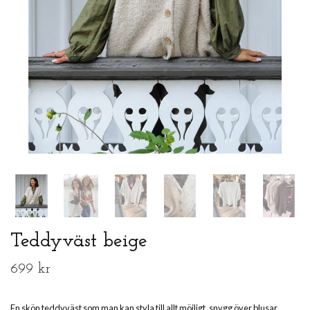
Teddyväst beige
699 kr
En skön teddyväst som man kan styla till allt möjligt, snygg över blusar,