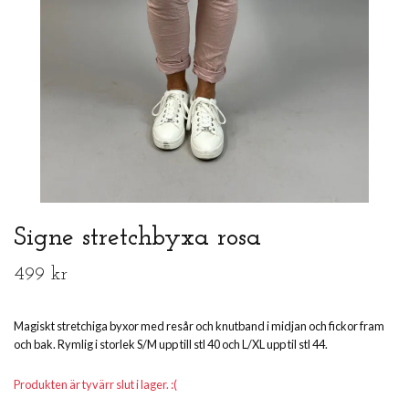
Signe stretchbyxa rosa
499 kr
Magiskt stretchiga byxor med resår och knutband i midjan och fickor fram
och bak. Rymlig i storlek S/M upp till stl 40 och L/XL upp til stl 44.
Produkten är tyvärr slut i lager. :(