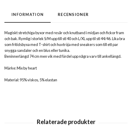
INFORMATION
RECENSIONER
Magiskt stretchiga byxor med resår och knutband i midjan och fickor fram
och bak. Rymlig i storlek S/M upp till stl 40 och L/XL upp til stl 44/46. Lika bra
som fritidsbyxa med T-shirt och huvtröja med sneakers som till ett par
snygga sandaler och en blus eller tunika.
Beninnerlängd 74 cm men vik med fördel upp några varv till ankellängd.
Märke: Mix by heart
Material: 95% viskos, 5% elastan