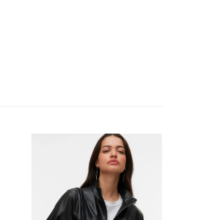
Shadow mockajacka
999 kr