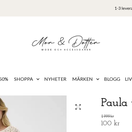
1-3 lever
50%
SHOPPA
NYHETER
MÄRKEN
BLOGG
LI
Paula 
1 999 kr
100 kr