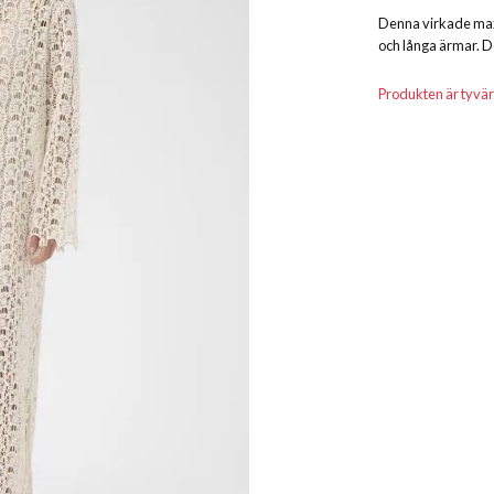
Denna virkade maxik
och långa ärmar. D
Produkten är tyvärr s