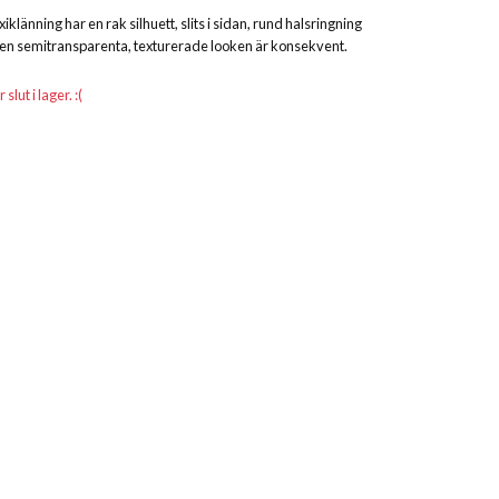
länning har en rak silhuett, slits i sidan, rund halsringning
en semitransparenta, texturerade looken är konsekvent.
lut i lager. :(