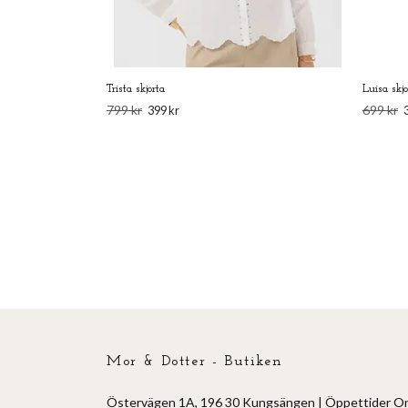
Trista skjorta
Luisa skjo
799 kr
699 kr
399 kr
Mor & Dotter - Butiken
Östervägen 1A, 196 30 Kungsängen | Öppettider O