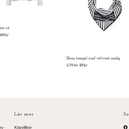
rta vit
349 kr
Elena triangel scarf vit/svart randig
179 kr
89 kr
Läs mer
So
ns-
Köpvillkor