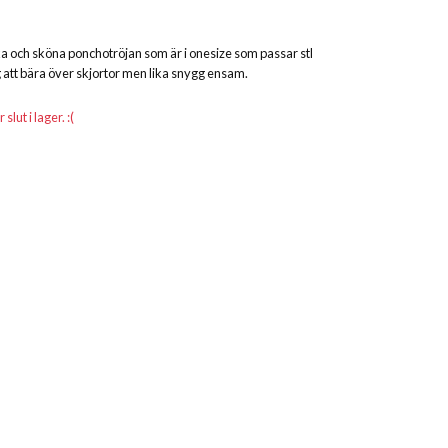
 och sköna ponchotröjan som är i onesize som passar stl
 att bära över skjortor men lika snygg ensam.
lut i lager. :(