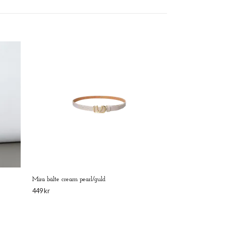
Kamma mesh beige
299 kr
Mira bälte cream pearl/guld
449 kr