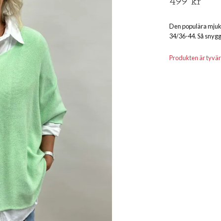
499 kr
Den populära mjuka
34/36-44. Så snygg
Produkten är tyvärr s