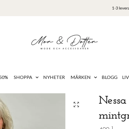
1-3 lever
50%
SHOPPA
NYHETER
MÄRKEN
BLOGG
LI
Nessa 
mintg