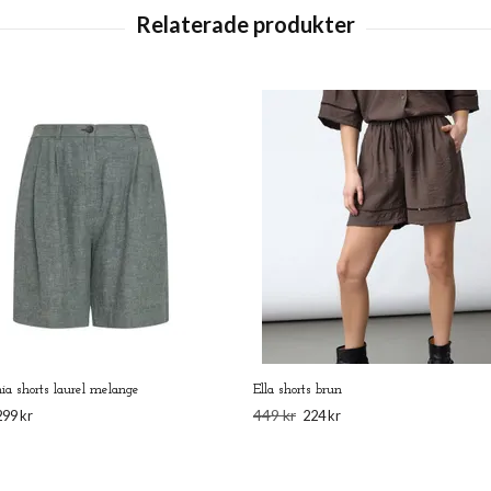
ia shorts laurel melange
Ella shorts brun
449 kr
299 kr
224 kr