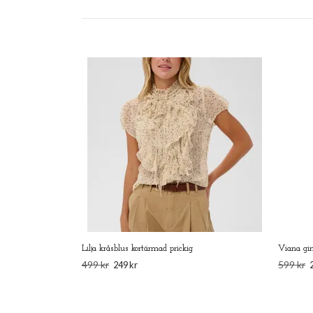
Lilja kråsblus kortärmad prickig
Viana gin
499 kr
599 kr
249 kr