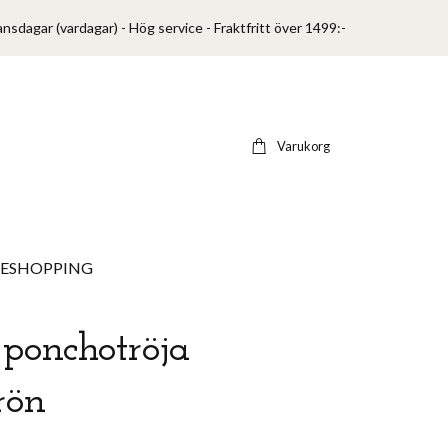
ansdagar (vardagar) - Hög service - Fraktfritt över 1499:-
Varukorg
VESHOPPING
ponchotröja
rön