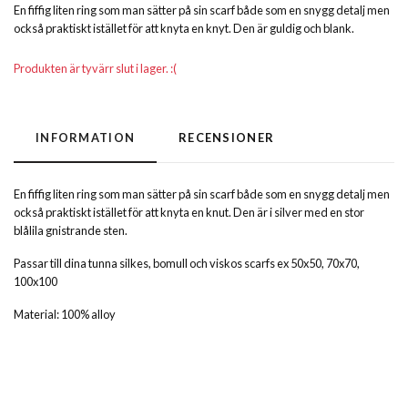
En fiffig liten ring som man sätter på sin scarf både som en snygg detalj men
också praktiskt istället för att knyta en knyt. Den är guldig och blank.
Produkten är tyvärr slut i lager. :(
INFORMATION
RECENSIONER
En fiffig liten ring som man sätter på sin scarf både som en snygg detalj men
också praktiskt istället för att knyta en knut. Den är i silver med en stor
blålila gnistrande sten.
Passar till dina tunna silkes, bomull och viskos scarfs ex 50x50, 70x70,
100x100
Material: 100% alloy