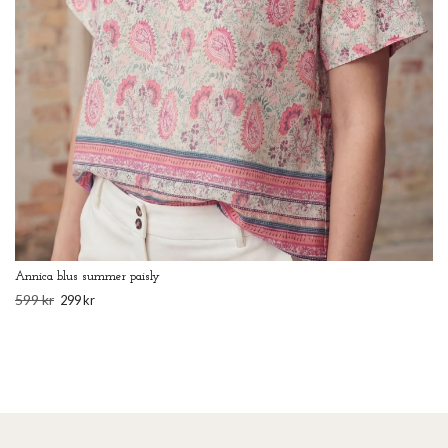
Annica blus summer paisly
599 kr
299 kr