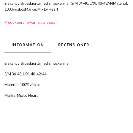
Elegant viskosskjorta med smockärmar. S/M 34-40, L/XL 40-42/44Material:
100% viskosMärke: Mix by Heart
Produkten är tyvärr slut i lager. :(
INFORMATION
RECENSIONER
Elegant viskosskjorta med smockärmar.
S/M 34-40, L/XL 40-42/44
Material: 100% viskos
Märke: Mix by Heart