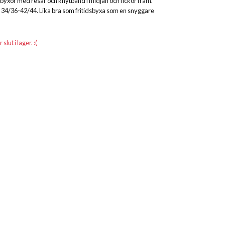
 byxor med resår och knytband i midjan och fickor fram.
l 34/36-42/44. Lika bra som fritidsbyxa som en snyggare
lut i lager. :(