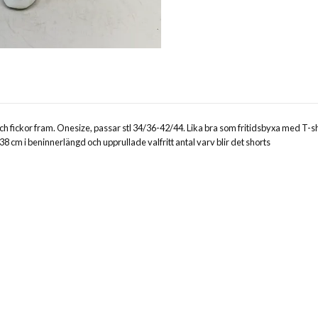
h fickor fram. Onesize, passar stl 34/36-42/44. Lika bra som fritidsbyxa med T-sh
38 cm i beninnerlängd och upprullade valfritt antal varv blir det shorts