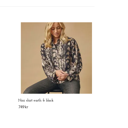
Gina manchesterkjol
549 kr
Nini shirt earth & black
749 kr