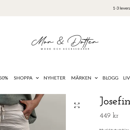
1-3 lever
50%
SHOPPA
NYHETER
MÄRKEN
BLOGG
LI
Josefi
449 kr