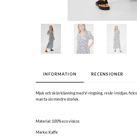
INFORMATION
RECENSIONER
Mjuk och skön klänning med V-ringning, resår i midjan, fickor
man ta sin mindre storlek.
Material: 100% eco viskos
Märke: Kaffe