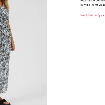
Mjuk och skön klänn
nertill. Går att kl
Produkten är tyvärr s