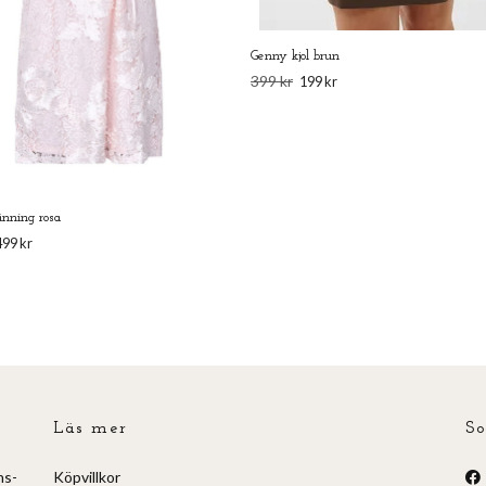
Genny kjol brun
399 kr
199 kr
änning rosa
499 kr
Läs mer
So
ns-
Köpvillkor