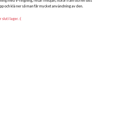
ing med V-ringning, resår i midjan, fickor fram och en slits
ä upp och klä ner så man får mycket användning av den.
lut i lager. :(