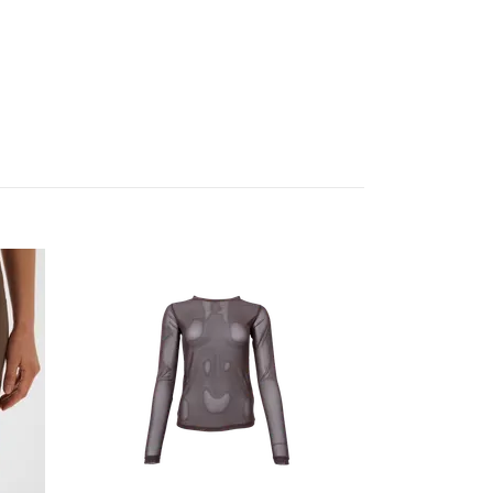
Bjoerk mohair tröja l
999 kr