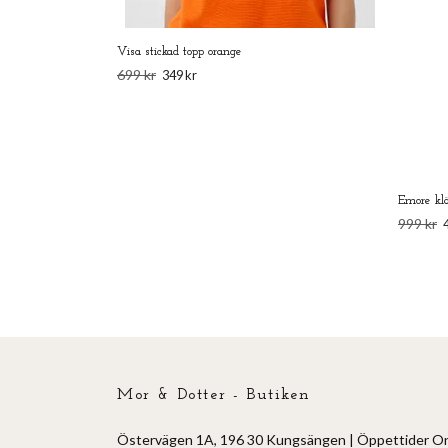
Visa stickad topp orange
699 kr
349 kr
Emore kl
999 kr
Mor & Dotter - Butiken
Östervägen 1A, 196 30 Kungsängen | Öppettider O