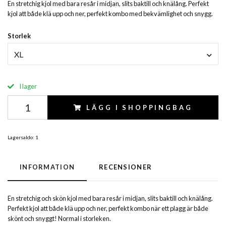
En stretchig kjol med bara resår i midjan, slits baktill och knälång. Perfekt
kjol att både klä upp och ner, perfekt kombo med bekvämlighet och snygg.
Storlek
XL
I lager
LÄGG I SHOPPINGBAG
Lagersaldo:
1
INFORMATION
RECENSIONER
En stretchig och skön kjol med bara resår i midjan, slits baktill och knälång.
Perfekt kjol att både klä upp och ner, perfekt kombo när ett plagg är både
skönt och snyggt! Normal i storleken.