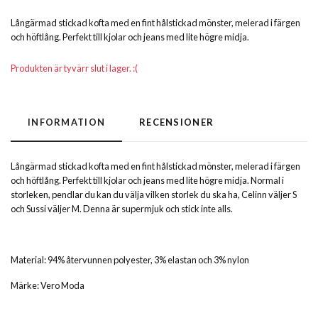
Långärmad stickad kofta med en fint hålstickad mönster, melerad i färgen
och höftlång. Perfekt till kjolar och jeans med lite högre midja.
Produkten är tyvärr slut i lager. :(
INFORMATION
RECENSIONER
Långärmad stickad kofta med en fint hålstickad mönster, melerad i färgen
och höftlång. Perfekt till kjolar och jeans med lite högre midja. Normal i
storleken, pendlar du kan du välja vilken storlek du ska ha, Celinn väljer S
och Sussi väljer M. Denna är supermjuk och stick inte alls.
Material: 94% återvunnen polyester, 3% elastan och 3% nylon
Märke: Vero Moda