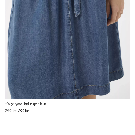
Molly lyocellkjol jaspar blue
799 kr
399 kr