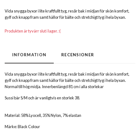
Vida snygga byxor i lite kraftfullt tyg, resår bak i midjan för skön komfort,
gylf och knapp fram samt hällor för bälte och stretchigt tyg i hela byxan.
Produkten är tyvärr slut i lager. :(
INFORMATION
RECENSIONER
Vida snygga byxor i lite kraftfullt tyg, resår bak i midjan för skön komfort,
gylf och knapp fram samt hällor för bälte och stretchigt tyg i hela byxan.
Normal till hög midja. Innerbenlängd 81 cm i alla storlekar
Sussi bär S/M och är vanligtvis en storlek 38.
Material: 58% Lyocell, 35% Nylon, 7% elastan
Märke: Black Colour