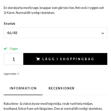
En storskjorta med krage, knappar som går ton i ton, fint veck i ryggen och
2/4 ärm. Normal till rymlig i storleken.
Storlek
46/48
I lager
LÄGG I SHOPPINGBAG
Lagersaldo:
1
INFORMATION
RECENSIONER
Raka linne- & viskos byxor med hög midja, resår runt hela midjan,
knytband, fickor fram och långa ben. Den är normal till rymlig i storleken,