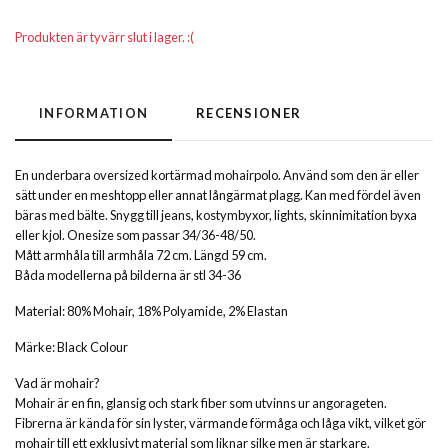
Produkten är tyvärr slut i lager. :(
INFORMATION
RECENSIONER
En underbara oversized kortärmad mohairpolo. Använd som den är eller
sätt under en meshtopp eller annat långärmat plagg. Kan med fördel även
bäras med bälte. Snygg till jeans, kostymbyxor, lights, skinnimitation byxa
eller kjol. Onesize som passar 34/36-48/50.
Mått armhåla till armhåla 72 cm. Längd 59 cm.
Båda modellerna på bilderna är stl 34-36
Material: 80% Mohair, 18% Polyamide, 2% Elastan
Märke: Black Colour
Vad är mohair?
Mohair är en fin, glansig och stark fiber som utvinns ur angorageten.
Fibrerna är kända för sin lyster, värmande förmåga och låga vikt, vilket gör
mohair till ett exklusivt material som liknar silke men är starkare.