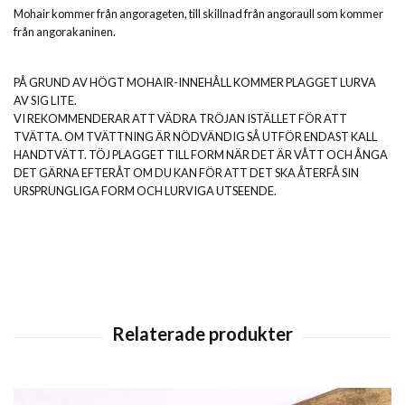
Mohair kommer från angorageten, till skillnad från angoraull som kommer
från angorakaninen.
PÅ GRUND AV HÖGT MOHAIR-INNEHÅLL KOMMER PLAGGET LURVA
AV SIG LITE.
VI REKOMMENDERAR ATT VÄDRA TRÖJAN ISTÄLLET FÖR ATT
TVÄTTA. OM TVÄTTNING ÄR NÖDVÄNDIG SÅ UTFÖR ENDAST KALL
HANDTVÄTT. TÖJ PLAGGET TILL FORM NÄR DET ÄR VÅTT OCH ÅNGA
DET GÄRNA EFTERÅT OM DU KAN FÖR ATT DET SKA ÅTERFÅ SIN
URSPRUNGLIGA FORM OCH LURVIGA UTSEENDE.