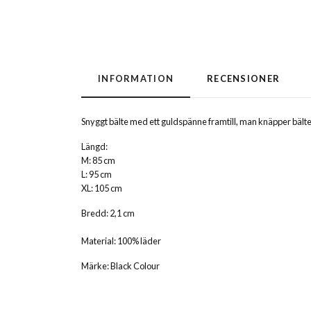
INFORMATION
RECENSIONER
Snyggt bälte med ett guldspänne framtill, man knäpper bältet
Längd:
M: 85 cm
L: 95 cm
XL: 105 cm
Bredd: 2,1 cm
Material: 100% läder
Märke: Black Colour