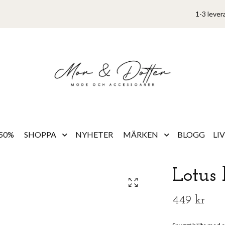
1-3 lever
50%
SHOPPA
NYHETER
MÄRKEN
BLOGG
LI
Lotus 
449 kr