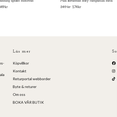
länning aprikos mönstrad
Mila kortärmad boxy campanula mela
349 kr
449 kr
174 kr
Läs mer
So
ns-
Köpvillkor
Kontakt
ala
Returportal webborder
Byte & returer
Om oss
BOKA VÅR BUTIK