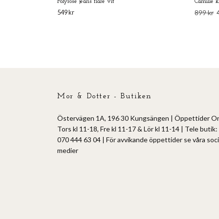
Folyrose jeans flare vit
Camille k
549 kr
899 kr
Mor & Dotter - Butiken
Östervägen 1A, 196 30 Kungsängen | Öppettider O
Tors kl 11-18, Fre kl 11-17 & Lör kl 11-14 | Tele butik:
070 444 63 04 | För avvikande öppettider se våra soci
medier