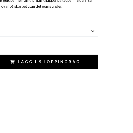
t guldpänne framtill, man knäpper bältet på "insidan" så
n ovanpå skärpet utan det göms under.
LÄGG I SHOPPINGBAG