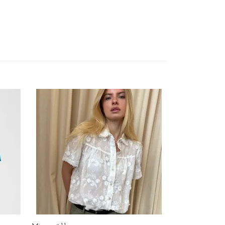
Ella sweatshirt oat
329 kr