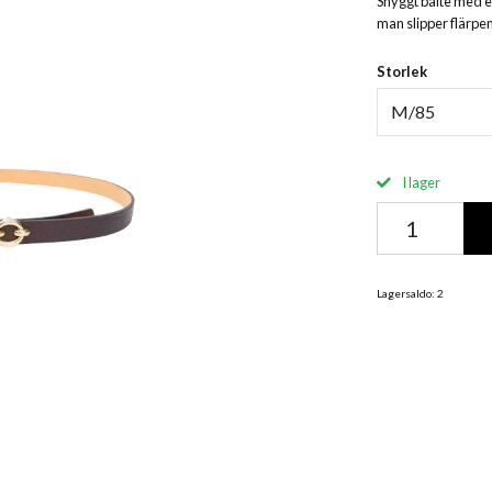
Snyggt bälte med et
man slipper flärpe
Storlek
M/85
I lager
Lagersaldo:
2