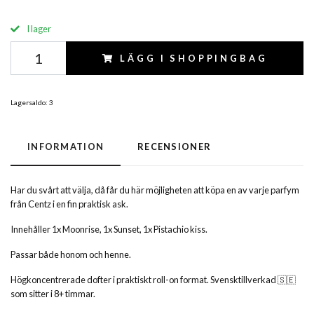
I lager
LÄGG I SHOPPINGBAG
Lagersaldo:
3
INFORMATION
RECENSIONER
Har du svårt att välja, då får du här möjligheten att köpa en av varje parfym
från Centz i en fin praktisk ask.
Innehåller 1x Moonrise, 1x Sunset, 1x Pistachio kiss.
Passar
både honom och henne.
Högkoncentrerade dofter i praktiskt roll-on format. Svensktillverkad 🇸🇪
som sitter i 8+ timmar.