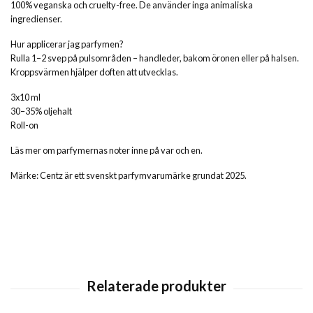
100% veganska och cruelty-free. De använder inga animaliska
ingredienser.
Hur applicerar jag parfymen?
Rulla 1–2 svep på pulsområden – handleder, bakom öronen eller på halsen.
Kroppsvärmen hjälper doften att utvecklas.
3x10 ml
30–35% oljehalt
Roll-on
Läs mer om parfymernas noter inne på var och en.
Märke: Centz är ett svenskt parfymvarumärke grundat 2025.