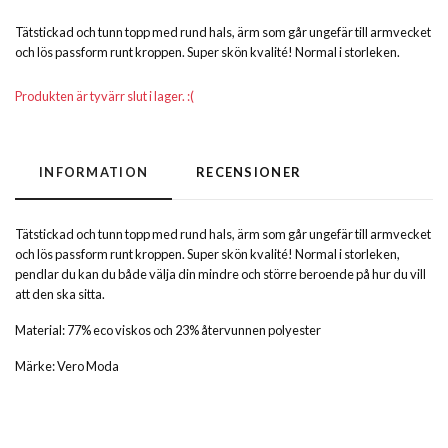
Tätstickad och tunn topp med rund hals, ärm som går ungefär till armvecket
och lös passform runt kroppen. Super skön kvalité! Normal i storleken.
Produkten är tyvärr slut i lager. :(
INFORMATION
RECENSIONER
Tätstickad och tunn topp med rund hals, ärm som går ungefär till armvecket
och lös passform runt kroppen. Super skön kvalité! Normal i storleken,
pendlar du kan du både välja din mindre och större beroende på hur du vill
att den ska sitta.
Material: 77% eco viskos och 23% återvunnen polyester
Märke: Vero Moda