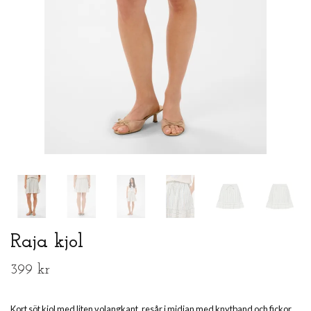
Raja kjol
399 kr
Kort söt kjol med liten volangkant, resår i midjan med knytband och fickor.