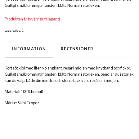
Gulligt småblommigt mönster i blått. Normal i storleken.
Produkten är tyvärr slut i lager. :(
Lagersaldo:
1
INFORMATION
RECENSIONER
Kort söt kjol med liten volangkant, resår i midjan med knytband och fickor.
Gulligt småblommigt mönster i blått. Normal i storleken, pendlar du i storlek
kan du välja både din mindre och större tack vare resåren i midjan.
Material: 100% bomull
Märke: Saint Tropez