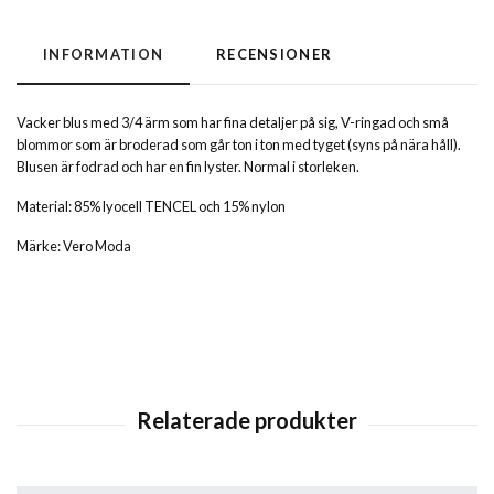
INFORMATION
RECENSIONER
Vacker blus med 3/4 ärm som har fina detaljer på sig, V-ringad och små
blommor som är broderad som går ton i ton med tyget (syns på nära håll).
Blusen är fodrad och har en fin lyster. Normal i storleken.
Material: 85% lyocell TENCEL och 15% nylon
Märke: Vero Moda