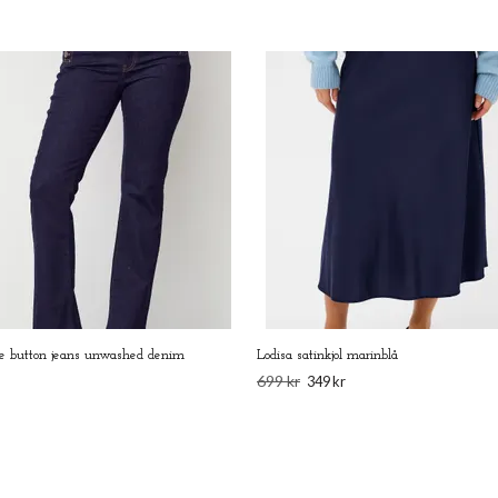
re button jeans unwashed denim
Lodisa satinkjol marinblå
699 kr
349 kr