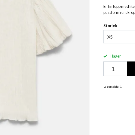
En fin topp med lit
passform runt krop
Storlek
XS
I lager
Lagersaldo:
1