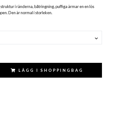
e struktur i ränderna, båtringning, puffiga ärmar en en lös
pen. Den är normal i storleken.
LÄGG I SHOPPINGBAG