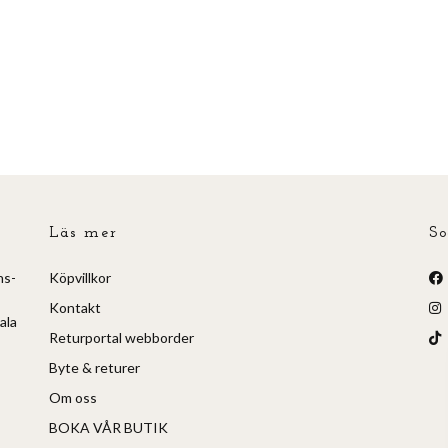
Läs mer
So
ns-
Köpvillkor
Kontakt
ala
Returportal webborder
Byte & returer
Om oss
BOKA VÅR BUTIK