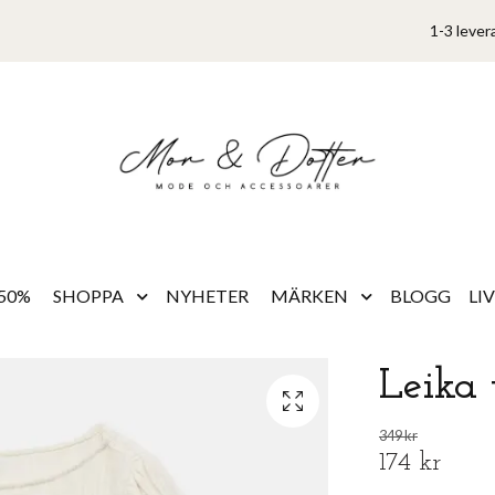
1-3 lever
50%
SHOPPA
NYHETER
MÄRKEN
BLOGG
LI
Leika 
349 kr
174 kr