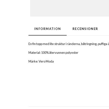
INFORMATION
RECENSIONER
En fin topp med lite struktur i ränderna, båtringning, puffig
Material: 100% återvunnen polyester
Märke: Vero Moda