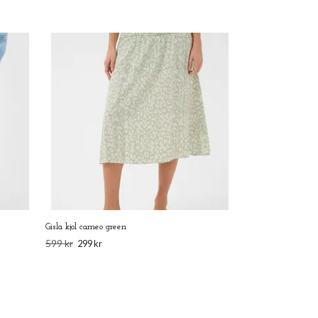
Mila kortärmad bo
349 kr
174 kr
Gisla kjol cameo green
599 kr
299 kr