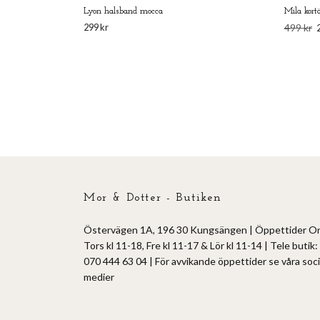
Lyon halsband mocca
Mila kor
299 kr
499 kr
Mor & Dotter - Butiken
Östervägen 1A, 196 30 Kungsängen | Öppettider O
Tors kl 11-18, Fre kl 11-17 & Lör kl 11-14 | Tele butik:
070 444 63 04 | För avvikande öppettider se våra soci
medier