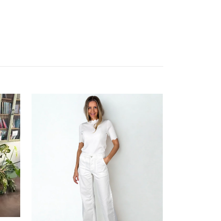
Lyon halsband grön
299 kr