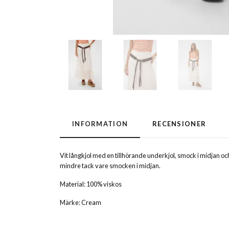
INFORMATION
RECENSIONER
Vit långkjol med en tillhörande underkjol, smock i midjan och 
mindre tack vare smocken i midjan.
Material: 100% viskos
Märke: Cream