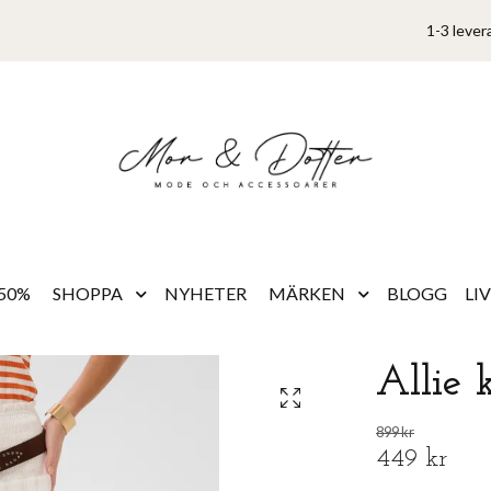
1-3 lever
50%
SHOPPA
NYHETER
MÄRKEN
BLOGG
LI
Allie k
899 kr
449 kr