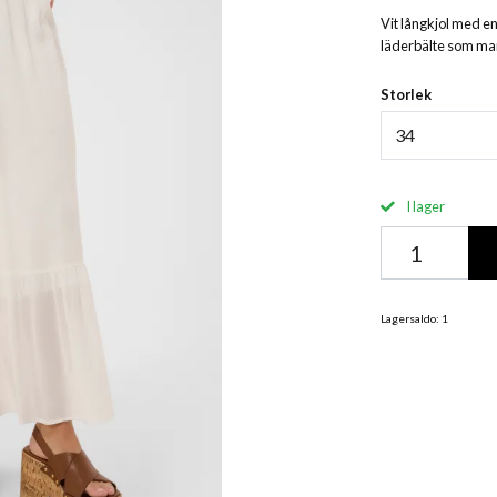
Vit långkjol med en
läderbälte som man 
Storlek
34
I lager
Lagersaldo:
1