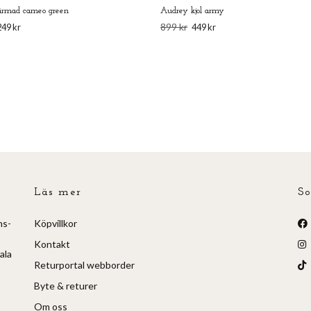
tärmad cameo green
Audrey kjol army
899 kr
249 kr
449 kr
Läs mer
So
ns-
Köpvillkor
Kontakt
ala
Returportal webborder
Byte & returer
Om oss