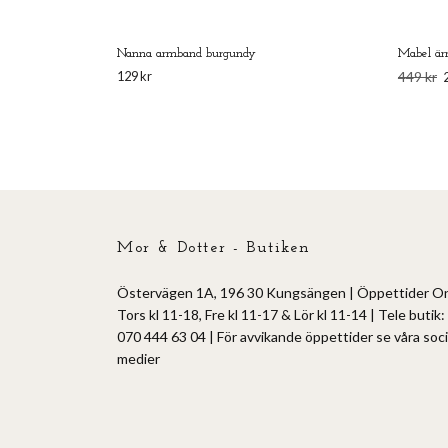
Nanna armband burgundy
Mabel är
129 kr
449 kr
Mor & Dotter - Butiken
Östervägen 1A, 196 30 Kungsängen | Öppettider O
Tors kl 11-18, Fre kl 11-17 & Lör kl 11-14 | Tele butik:
070 444 63 04 | För avvikande öppettider se våra soci
medier