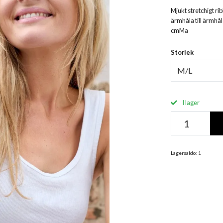
Mjukt stretchigt r
ärmhåla till ärmhål
cmMa
Storlek
M/L
I lager
Lagersaldo:
1