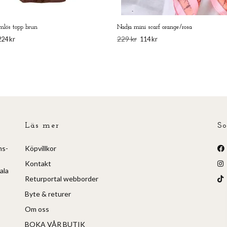
mlös topp brun
Nadja mini scarf orange/rosa
229 kr
224 kr
114 kr
Läs mer
So
ns-
Köpvillkor
Kontakt
ala
Returportal webborder
Byte & returer
Om oss
BOKA VÅR BUTIK