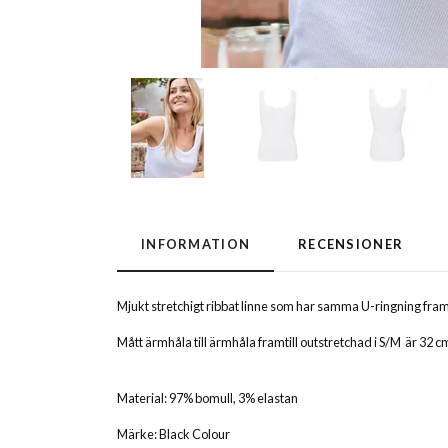
INFORMATION
RECENSIONER
Mjukt stretchigt ribbat linne som har samma U-ringning fra
Mått ärmhåla till ärmhåla framtill outstretchad i S/M är 32 
Material: 97% bomull, 3% elastan
Märke: Black Colour