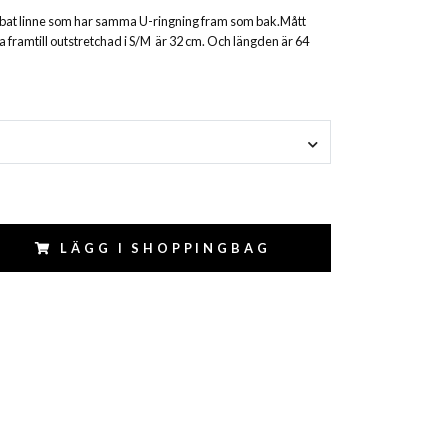
ibbat linne som har samma U-ringning fram som bak.Mått
a framtill outstretchad i S/M är 32 cm. Och längden är 64
LÄGG I SHOPPINGBAG