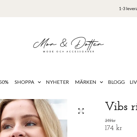
1-3 lever
50%
SHOPPA
NYHETER
MÄRKEN
BLOGG
LI
Vibs r
349 kr
174 kr