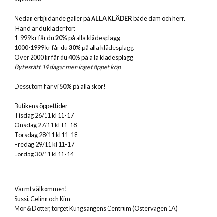
Nedan erbjudande gäller på
ALLA KLÄDER
både dam och herr.
Handlar du kläder för:
1-999 kr får du
20%
på alla klädesplagg
1000-1999 kr får du
30%
på alla klädesplagg
Över 2000 kr får du
40%
på alla klädesplagg
Bytesrätt 14 dagar men inget öppet köp
Dessutom har vi
50%
på alla skor!
Butikens öppettider
Tisdag 26/11 kl 11-17
Onsdag 27/11 kl 11-18
Torsdag 28/11 kl 11-18
Fredag 29/11 kl 11-17
Lördag 30/11 kl 11-14
Varmt välkommen!
Sussi, Celinn och Kim
Mor & Dotter, torget Kungsängens Centrum (Östervägen 1A)