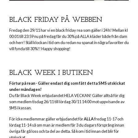
BLACK FRIDAY PÅ WEBBEN
Fredag den 29/11 har vi en black friday rea som gäller i 24 h! Mellan kl
00:01 till 23:59 nu på fredag får du 30% på ALLA kläder både från dam
och herr! Ställ klockan i tid om du redan nu spanat in några favoriter du
vill fynda till 30%!! Happy shopping!
BLACK WEEK I BUTIKEN
Förtur på rean - Gäller endast dig som fått detta SMS utskickat
under måndagen!
Du får Black Week erbjudandet HELA VECKAN! Gäller alltså för dig
som medlem tisdag 26/11 till lördag 30/11 14:00 mot uppvisande av
SMS i kassan.
För icke medlemmar gäller erbjudandet för
ALLA
fredag 11-17 och
lördag 11-14 så om man är medlem får 3 du dagars försprång innan
övriga får gå loss och ta del av detta. Så kom i tid innan det blir för
utplockat.