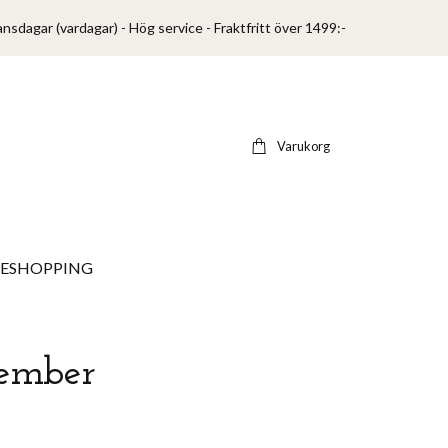
ansdagar (vardagar) - Hög service - Fraktfritt över 1499:-
Varukorg
VESHOPPING
vember