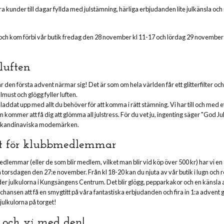
ära kunder till dagar fyllda med julstämning, härliga erbjudanden lite julkänsla och
och kom förbi vår butik fredag den 28 november kl 11-17 och lördag 29 november 
 luften
är den första advent närmar sig! Det är som om hela världen får ett glitterfilter oc
lmust och glögg fyller luften.
laddat upp med allt du behöver för att komma i rätt stämning. Vi har till och med e
ommer att få dig att glömma all julstress. För du vet ju, ingenting säger "God Ju
ga skandinaviska modemärken.
rt för klubbmedlemmar
dlemmar (eller de som blir medlem, vilket man blir vid köp över 500 kr) har vi en 
torsdagen den 27:e november. Från kl 18-20 kan du njuta av vår butik i lugn och
 julkulorna i Kungsängens Centrum. Det blir glögg, pepparkakor och en känsla av
 chansen att få en smygtitt på våra fantastiska erbjudanden och fira in 1:a advent 
 julkulorna på torget!
, och vi med den!