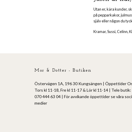
Utan er, kära kunder, sk
på pepparkakor, julmust 
själv eller någon du tyc
Kramar, Sussi, Celinn, Ki
Mor & Dotter - Butiken
Östervägen 1A, 196 30 Kungsängen | Öppettider O
Tors kl 11-18, Fre kl 11-17 & Lör kl 11-14 | Tele butik:
070 444 63 04 | För avvikande öppettider se våra soci
medier