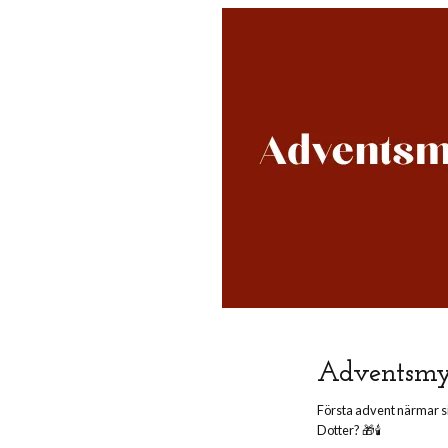
Adventsmys
Första advent närmar si
Dotter? 🎁🕯️