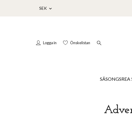
SEK
Logga in
Önskelistan
SÄSONGSREA 
Adven