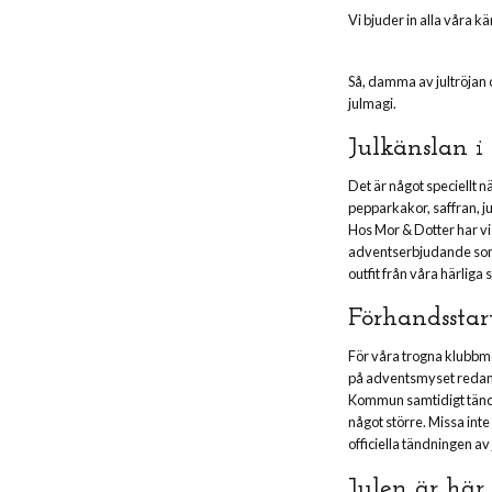
Vi bjuder in alla våra k
Så, damma av jultröjan 
julmagi.
Julkänslan i
Det är något speciellt n
pepparkakor, saffran, ju
Hos Mor & Dotter har vi 
adventserbjudande som k
outfit från våra härli
Förhandssta
För våra trogna klubbme
på adventsmyset redan 
Kommun samtidigt tänder
något större. Missa inte
officiella tändningen av
Julen är här