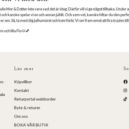
ulle Mor & Dotter inte vara vad det är idag. Därför vill vi ge något tillbaka. Unde
och kanske spelar vi en och annan jullåt. Och vem vet, kanske hittar du den perfekt
ker om. Så, ta med dig julhumöret och kom förbi. Vi ser fram emot att fira in julen 
m och lilla Flo 🐶💕
Läs mer
So
ns-
Köpvillkor
Kontakt
ala
Returportal webborder
Byte & returer
Om oss
BOKA VÅR BUTIK