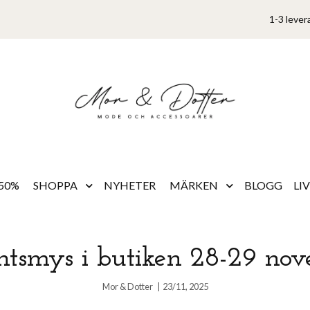
1-3 lever
50%
SHOPPA
NYHETER
MÄRKEN
BLOGG
LI
tsmys i butiken 28-29 no
Mor & Dotter
|
23/11, 2025