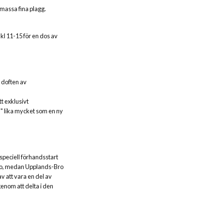
 massa fina plagg.
kl 11-15 för en dos av
h doften av
tt exklusivt
l" lika mycket som en ny
speciell förhandsstart
 ro, medan Upplands-Bro
 att vara en del av
genom att delta i den