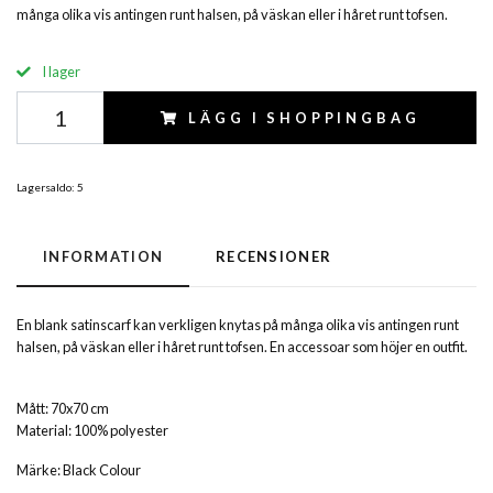
många olika vis antingen runt halsen, på väskan eller i håret runt tofsen.
I lager
LÄGG I SHOPPINGBAG
Lagersaldo:
5
INFORMATION
RECENSIONER
En blank satinscarf kan verkligen knytas på många olika vis antingen runt
halsen, på väskan eller i håret runt tofsen. En accessoar som höjer en outfit.
Mått: 70x70 cm
Material: 100% polyester
Märke: Black Colour