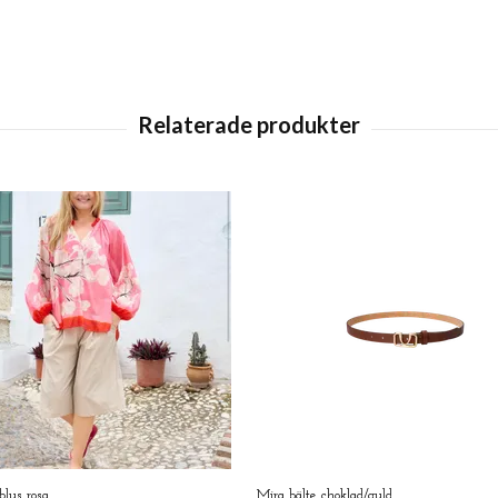
blus rosa
Mira bälte choklad/guld