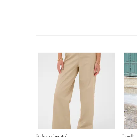
Gia byxa silver stud
Camellia 