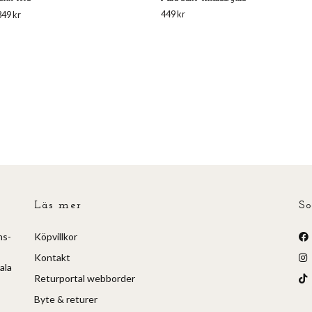
449 kr
349 kr
Läs mer
So
ns-
Köpvillkor
Kontakt
ala
Returportal webborder
Byte & returer