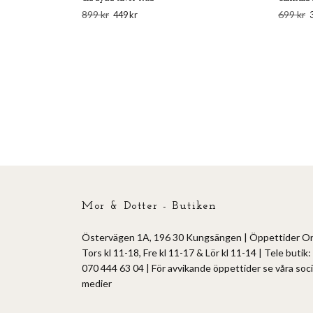
899 kr
699 kr
449 kr
Mor & Dotter - Butiken
Östervägen 1A, 196 30 Kungsängen | Öppettider O
Tors kl 11-18, Fre kl 11-17 & Lör kl 11-14 | Tele butik:
070 444 63 04 | För avvikande öppettider se våra soci
medier