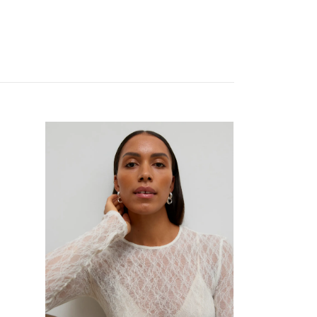
Jessie mesh coffee
299 kr