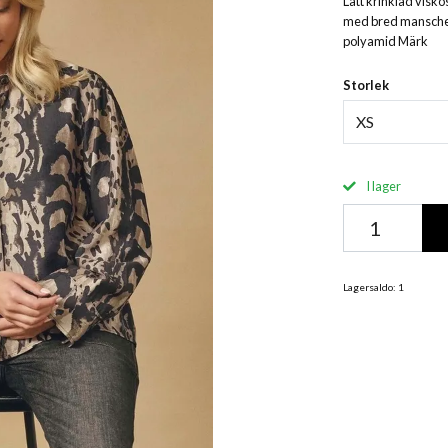
Lätt krinklad visk
med bred manschet
polyamid Märk
Storlek
XS
I lager
Lagersaldo:
1