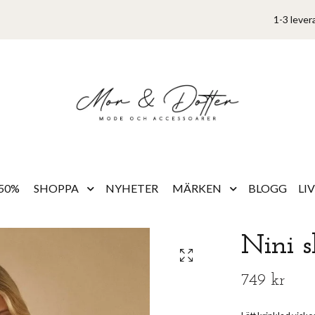
1-3 lever
50%
SHOPPA
NYHETER
MÄRKEN
BLOGG
LI
Nini s
749 kr