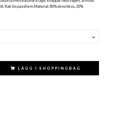
osskjorta med klassisk krage, knappar hela vägen, ärmslut
t. Rak lös passform.Material: 80% ekoviskos, 20%
LÄGG I SHOPPINGBAG