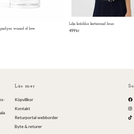
Lilja kråsblus kortärmad brun
parfym wizard of love
499 kr
Läs mer
So
ns-
Köpvillkor
Kontakt
ala
Returportal webborder
Byte & returer