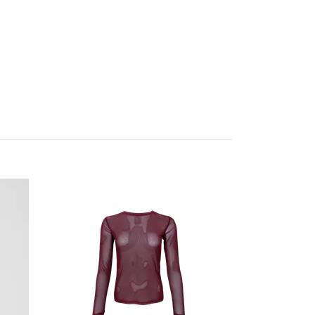
Emilia blus rosa
799 kr