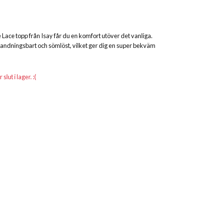
Lace topp från Isay får du en komfort utöver det vanliga.
 andningsbart och sömlöst, vilket ger dig en super bekväm
lut i lager. :(