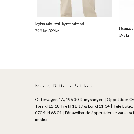
Sophia raka twill byxor oatmeal
Nuanzes 
799 kr
399 kr
595 kr
Mor & Dotter - Butiken
Östervägen 1A, 196 30 Kungsängen | Öppettider O
Tors kl 11-18, Fre kl 11-17 & Lör kl 11-14 | Tele butik:
070 444 63 04 | För avvikande öppettider se våra soci
medier