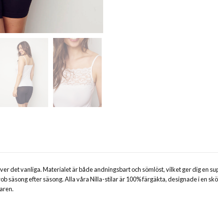
över det vanliga. Materialet är både andningsbart och sömlöst, vilket ger dig e
b säsong efter säsong. Alla våra Nilla-stilar är 100% färgäkta, designade i en sk
maren.