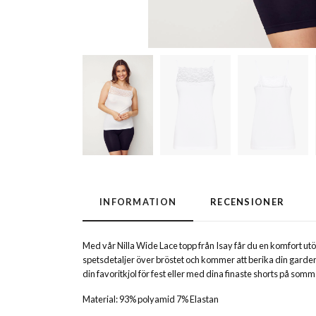
INFORMATION
RECENSIONER
Med vår Nilla Wide Lace topp från Isay får du en komfort ut
spetsdetaljer över bröstet och kommer att berika din gardero
din favoritkjol för fest eller med dina finaste shorts på som
Material: 93% polyamid 7% Elastan