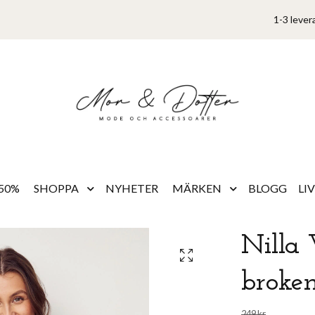
1-3 lever
50%
SHOPPA
NYHETER
MÄRKEN
BLOGG
LI
Nilla 
broke
249 kr