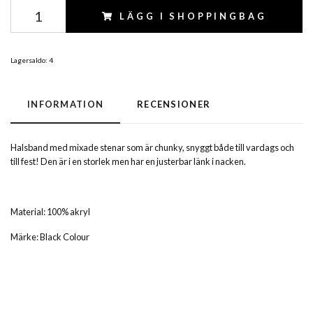
LÄGG I SHOPPINGBAG
Lagersaldo:
4
INFORMATION
RECENSIONER
Halsband med mixade stenar som är chunky, snyggt både till vardags och
till fest! Den är i en storlek men har en justerbar länk i nacken.
Material: 100% akryl
Märke: Black Colour