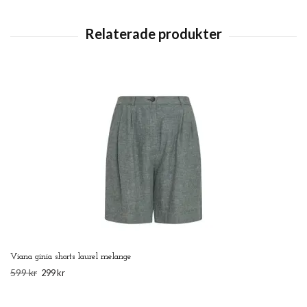
Viana ginia shorts laurel melange
599 kr
299 kr