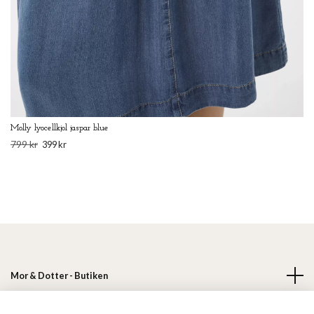
Molly lyocellkjol jaspar blue
799 kr
399 kr
Mor & Dotter - Butiken
Läs mer