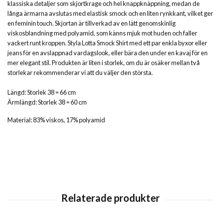
klassiska detaljer som skjortkrage och hel knappknäppning, medan de
långa ärmarna avslutas med elastisk smock och en liten rynkkant, vilket ger
en feminin touch. Skjortan är tillverkad av en lätt genomskinlig
viskosblandning med polyamid, som känns mjuk mot huden och faller
vackert runt kroppen. Styla Lotta Smock Shirt med ett par enkla byxor eller
jeans för en avslappnad vardagslook, eller bära den under en kavaj för en
mer elegant stil. Produkten är liten i storlek, om du är osäker mellan två
storlekar rekommenderar vi att du väljer den största.
Längd: Storlek 38 = 66 cm
Ärmlängd: Storlek 38 = 60 cm
Material: 83% viskos, 17% polyamid