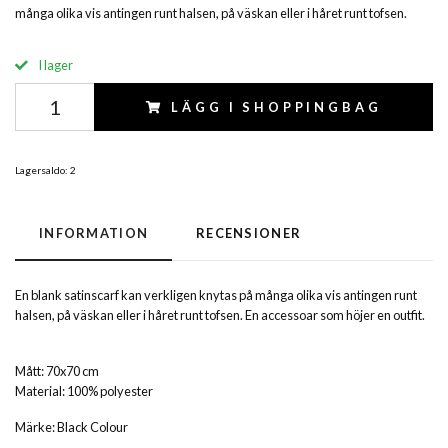
många olika vis antingen runt halsen, på väskan eller i håret runt tofsen.
I lager
LÄGG I SHOPPINGBAG
Lagersaldo:
2
INFORMATION
RECENSIONER
En blank satinscarf kan verkligen knytas på många olika vis antingen runt
halsen, på väskan eller i håret runt tofsen. En accessoar som höjer en outfit.
Mått: 70x70 cm
Material: 100% polyester
Märke: Black Colour