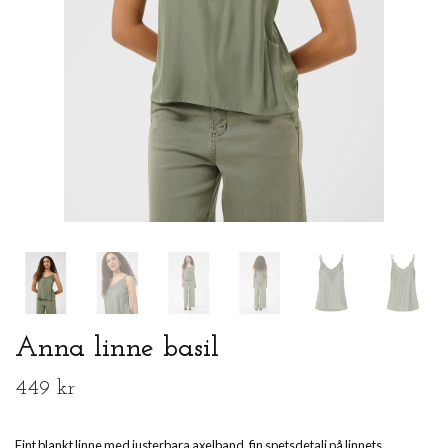
Anna linne basil
449 kr
Fint blankt linne med justerbara axelband, fin spetsdetalj på linnets