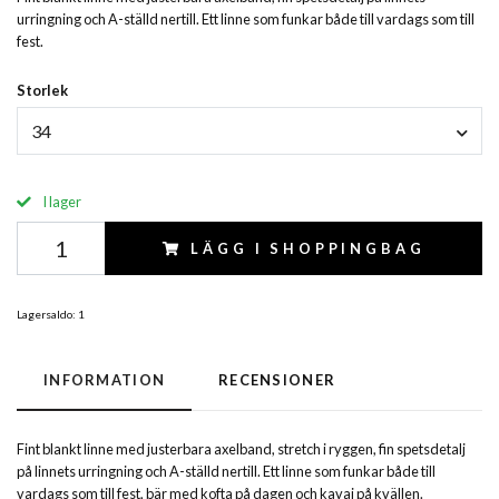
urringning och A-ställd nertill. Ett linne som funkar både till vardags som till
fest.
Storlek
34
I lager
LÄGG I SHOPPINGBAG
Lagersaldo:
1
INFORMATION
RECENSIONER
Fint blankt linne med justerbara axelband, stretch i ryggen, fin spetsdetalj
på linnets urringning och A-ställd nertill. Ett linne som funkar både till
vardags som till fest, bär med kofta på dagen och kavaj på kvällen.