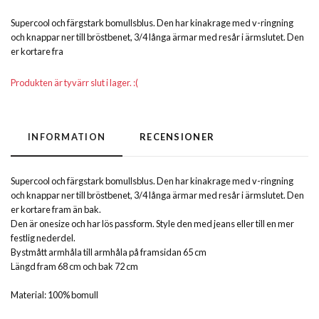
Supercool och färgstark bomullsblus. Den har kinakrage med v-ringning
och knappar ner till bröstbenet, 3/4 långa ärmar med resår i ärmslutet. Den
er kortare fra
Produkten är tyvärr slut i lager. :(
INFORMATION
RECENSIONER
Supercool och färgstark bomullsblus. Den har kinakrage med v-ringning
och knappar ner till bröstbenet, 3/4 långa ärmar med resår i ärmslutet. Den
er kortare fram än bak.
Den är onesize och har lös passform. Style den med jeans eller till en mer
festlig nederdel.
Bystmått armhåla till armhåla på framsidan 65 cm
Längd fram 68 cm och bak 72 cm
Material: 100% bomull