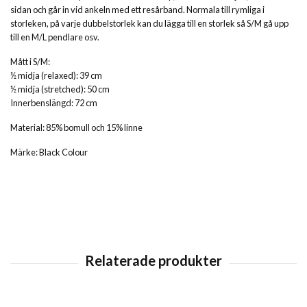
sidan och går in vid ankeln med ett resårband. Normala till rymliga i
storleken, på varje dubbelstorlek kan du lägga till en storlek så S/M gå upp
till en M/L pendlare osv.
Mått i S/M:
½ midja (relaxed): 39 cm
½ midja (stretched): 50 cm
Innerbenslängd: 72 cm
Material: 85% bomull och 15% linne
Märke: Black Colour