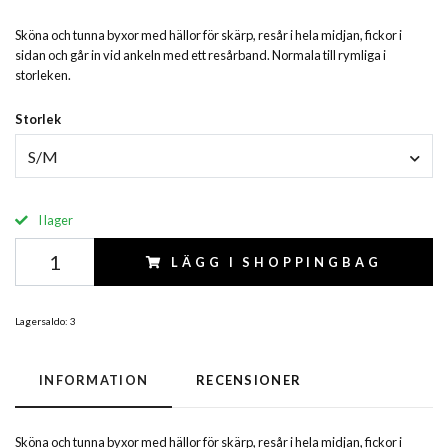
Sköna och tunna byxor med hällor för skärp, resår i hela midjan, fickor i
sidan och går in vid ankeln med ett resårband. Normala till rymliga i
storleken.
Storlek
S/M
I lager
LÄGG I SHOPPINGBAG
Lagersaldo:
3
INFORMATION
RECENSIONER
Sköna och tunna byxor med hällor för skärp, resår i hela midjan, fickor i