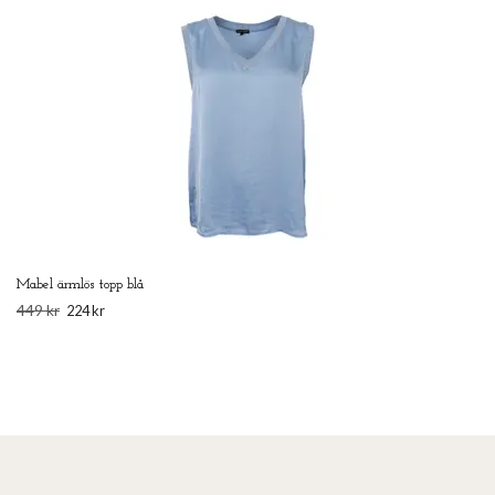
Mabel ärmlös topp blå
449 kr
224 kr